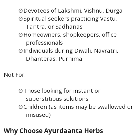
Devotees of Lakshmi, Vishnu, Durga
Ø
Spiritual seekers practicing Vastu,
Ø
Tantra, or Sadhanas
Homeowners, shopkeepers, office
Ø
professionals
Individuals during Diwali, Navratri,
Ø
Dhanteras, Purnima
Not For:
Those looking for instant or
Ø
superstitious solutions
Children (as items may be swallowed or
Ø
misused)
Why Choose Ayurdaanta Herbs