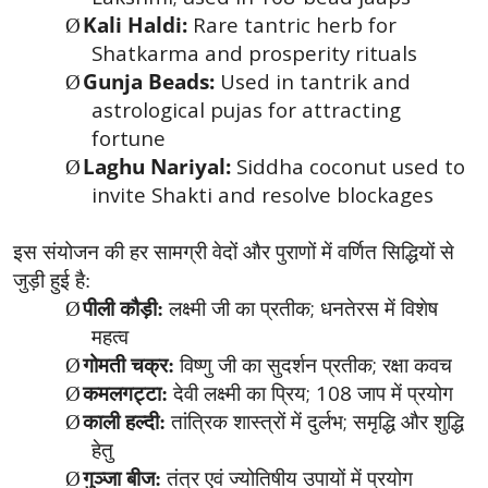
Kali Haldi:
Rare tantric herb for
Ø
Shatkarma and prosperity rituals
Gunja Beads:
Used in tantrik and
Ø
astrological pujas for attracting
fortune
Laghu Nariyal:
Siddha coconut used to
Ø
invite Shakti and resolve blockages
इस संयोजन की हर सामग्री वेदों और पुराणों में वर्णित सिद्धियों से
जुड़ी हुई है:
;
Ø
पीली कौड़ी:
लक्ष्मी जी का प्रतीक
धनतेरस में विशेष
महत्व
;
Ø
गोमती चक्र:
विष्णु जी का सुदर्शन प्रतीक
रक्षा कवच
; 108
Ø
कमलगट्टा:
देवी लक्ष्मी का प्रिय
जाप में प्रयोग
;
Ø
काली हल्दी:
तांत्रिक शास्त्रों में दुर्लभ
समृद्धि और शुद्धि
हेतु
Ø
गुञ्जा बीज:
तंत्र एवं ज्योतिषीय उपायों में प्रयोग