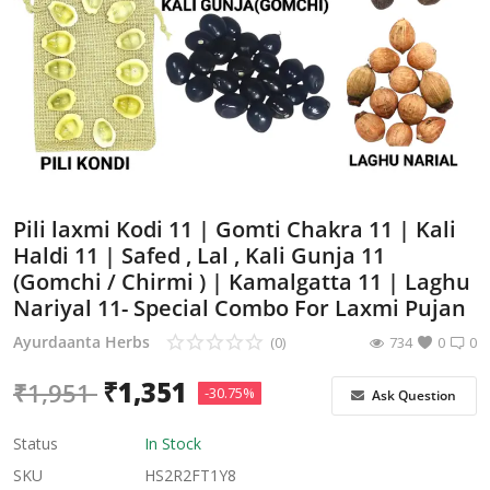
Hawan Poojan Samagri
Ayurdaanta Herbs Combos
Sexual Wellness
Super 30
Pili laxmi Kodi 11 | Gomti Chakra 11 | Kali
Herbal Oils
Haldi 11 | Safed , Lal , Kali Gunja 11
(Gomchi / Chirmi ) | Kamalgatta 11 | Laghu
Female Welfare
Nariyal 11- Special Combo For Laxmi Pujan
Combos
Ayurdaanta Herbs
(0)
734
0
0
Child Care
₹
1,351
₹
1,951
-30.75%
Ask Question
Wishlist
Status
In Stock
SKU
Contact
HS2R2FT1Y8