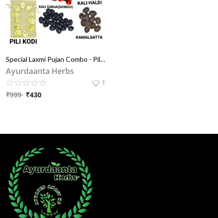
Special Laxmi Pujan Combo - Pili laxmi Kodi | Gomti Chakra | Kali Haldi | Safed,Lal ,Kali Gomchi (Gunja,Chirmi) | Kamalgatta - Special Combo For Laxmi Pujan & Diwali Pujan | पीली लक्ष्मी कोड़ी | गोमती चक्र | काली हल्दी | सफेद,काली ,लाल गुँजा ( गोमची , चिरमी ) | कमलगट्टा-दीपावली पूजन एवं लक्ष्मी पूजन के लिये स्पेशल पेक
Ayurdaanta Herbs
1
₹
999
₹
430