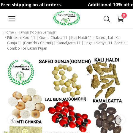
.
e shipping on all orders.
Additional 10% off o
0
Home
Hawan Poojan Samagri
Pili laxmi Kodi 11 | Gomti Chakra 11 | Kali Haldi 11 | Safed , Lal , Kali
Free
Gunja 11 (Gomchi / Chirmi ) | Kamalgatta 11 | Laghu Nariyal 11- Special
Consultation
Combo For Laxmi Pujan
Brands
Herbs
Hair Care
Health Care
Personal Care
Superfood & Seeds