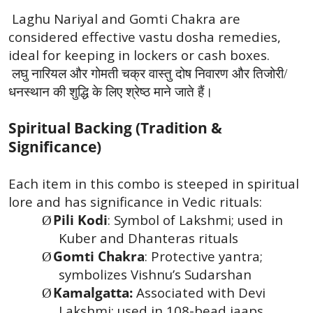
Laghu Nariyal and Gomti Chakra are
considered effective vastu dosha remedies,
ideal for keeping in lockers or cash boxes.
लघु नारियल और गोमती चक्र वास्तु दोष निवारण और तिजोरी/
धनस्थान की शुद्धि के लिए श्रेष्ठ माने जाते हैं।
Spiritual Backing (Tradition &
Significance)
Each item in this combo is steeped in spiritual
lore and has significance in Vedic rituals:
Pili Kodi
: Symbol of Lakshmi; used in
Ø
Kuber and Dhanteras rituals
Gomti Chakra
: Protective yantra;
Ø
symbolizes Vishnu’s Sudarshan
Kamalgatta:
Associated with Devi
Ø
Lakshmi; used in 108-bead jaaps