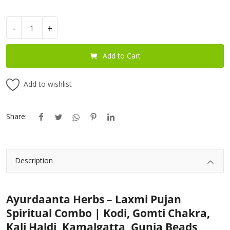
Blog
-
+
Special Offers
Add to Cart
Login
Add to wishlist
Register
INR (₹)
Share:
Description
Ayurdaanta Herbs – Laxmi Pujan
Spiritual Combo | Kodi, Gomti Chakra,
Kali Haldi, Kamalgatta, Gunja Beads,