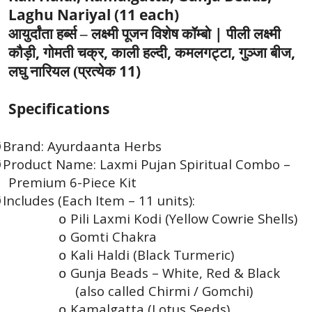
Laghu Nariyal (11 each)
|
आयुर्दांता हर्ब्स – लक्ष्मी पूजन विशेष कॉम्बो
पीली लक्ष्मी
,
,
,
,
,
कौड़ी
गोमती चक्र
काली हल्दी
कमलगट्टा
गुञ्जा बीज
11)
लघु नारियल (प्रत्येक
Specifications
Brand: Ayurdaanta Herbs
Ø
Product Name: Laxmi Pujan Spiritual Combo –
Ø
Premium 6-Piece Kit
Includes (Each Item – 11 units):
Ø
Pili Laxmi Kodi (Yellow Cowrie Shells)
o
Gomti Chakra
o
Kali Haldi (Black Turmeric)
o
Gunja Beads – White, Red & Black
o
(also called Chirmi / Gomchi)
Kamalgatta (Lotus Seeds)
o